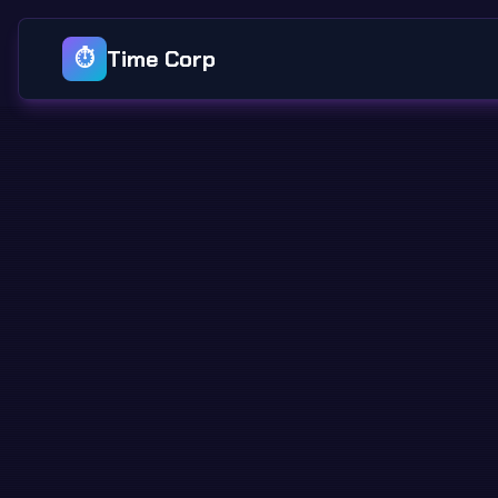
Time Corp
⏱️